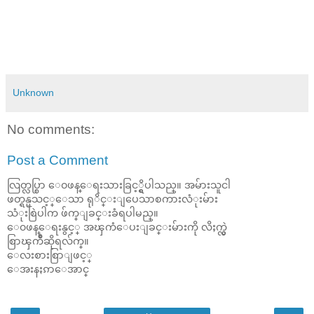
Unknown
No comments:
Post a Comment
လြတ္လပ္စြာ ေ၀ဖန္ေရးသားခြင့္ရွိပါသည္။ အမ်ားသူငါ
ဖတ္ရန္မသင့္ေသာ ရုိင္းျပေသာစကားလံုးမ်ား
သံုးစြဲပါက ဖ်က္ျခင္းခံရပါမည္။
ေ၀ဖန္ေရးနွင့္ အၾကံေပးျခင္းမ်ားကို လိႈက္လွဲ
စြာၾကိဳဆိုရလ်က္။
ေလးစားစြာျဖင့္
ေအးနႏၵာေအာင္