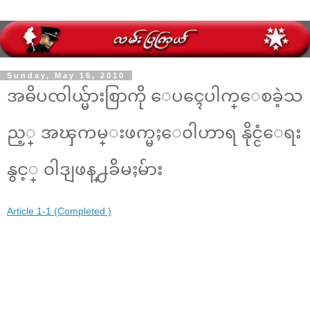
Sunday, May 16, 2010
အဓိပၸါယ္မ်ားစြာကို ေပၚေပါက္ေစခဲ့သ
ည့္ အၾကမ္းဖက္မႈေ၀ါဟာရ နိုင္ငံေရး
နွင့္ ၀ါဒျဖန္႕ခ်ိမႈမ်ား
Article 1-1 (Completed )