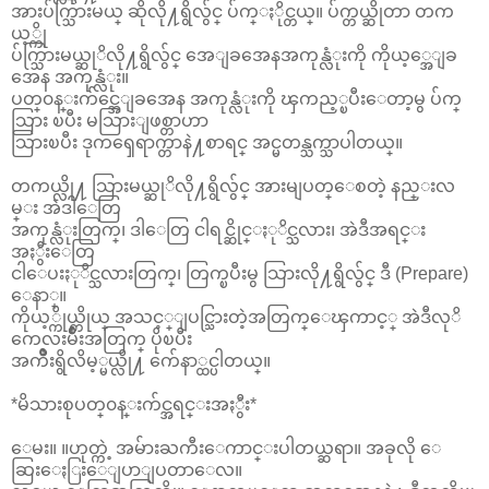
အားပ်က္သြားမယ္ ဆိုလို႔ရွိလွ်င္ ပ်က္ႏိုင္တယ္။ ပ်က္တယ္ဆိုတာ တက
ယ့္ကို
ပ်က္သြားမယ္ဆုိလို႔ရွိလွ်င္ အေျခအေနအကုန္လံုးကို ကိုယ့္အေျခ
အေန အကုန္လံုး။
ပတ္၀န္းက်င္အေျခအေန အကုန္လံုးကို ၾကည့္ၿပီးေတာ့မွ ပ်က္
သြား ၿပီး မသြားျဖစ္တာဟာ
သြားၿပီး ဒုကၡေရာက္တာနဲ႔စာရင္ အင္မတန္သက္သာပါတယ္။
တကယ္လို႔ သြားမယ္ဆုိလို႔ရွိလွ်င္ အားမျပတ္ေစတဲ့ နည္းလ
မ္း အဲဒါေတြ
အကုန္လံုးတြက္၊ ဒါေတြ ငါရင္ဆိုင္ႏုိင္သလား၊ အဲဒီအရင္း
အႏွီးေတြ
ငါေပးႏုိင္သလားတြက္၊ တြက္ၿပီးမွ သြားလို႔ရွိလွ်င္ ဒီ (Prepare)
ေနာ္။
ကိုယ့္ကိုယ္ကိုယ္ အသင့္ျပင္သြားတဲ့အတြက္ေၾကာင့္ အဲဒီလုိ
ကေလးမ်ဳိးအတြက္ ပိုၿပီး
အက်ဳိးရွိလိမ့္မယ္လို႔ က်ေနာ္ထင္ပါတယ္။
*မိသားစုပတ္၀န္းက်င္အရင္းအႏွီး*
ေမး။ ။ဟုတ္ကဲ့ အမ်ားႀကီးေကာင္းပါတယ္ဆရာ။ အခုလို ေ
ဆြးေႏြးေျပာျပတာေလ။