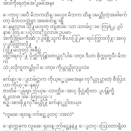
အားကိုးရတဲ့အေျခအေန။
ေကာင္းၿပီ မိဘကထိန္းမယ္။ မိဘက ထိန္းမယ္ဆိုတဲ့အခါက်ေ
တာ့ မိဘလက္ထဲမွာ အၿမဲတန္းရွိ
ေနမွလား။ သို႔မဟုတ္ တျခားေသာ သားခ်င္းေတြရဲ႕ ျပႆ
နာေတြ ေပၚလာႏိုင္သလား။ ဥပမာ-
အကိုအႀကီးဆံုးျဖစ္တဲ့သူက စီးပာြြးေရးပ်က္သြားလို႔၊ အလု
ပ္ျပဳတ္သြားလို႔
(သို႔မဟုတ္) အခ်ဳပ္ထဲ
၀င္သြားရလုိ႔ ပိုက္ဆံကုန္သြားတယ္ဆုိပါေတာ့။ ဒီဟာ စိုက္ထုတ္ၿပီး မိဘ
က
သံုးလိုက္ရတယ္ဆိုပါ ေတာ့။ ကိုယ္ဘယ္လိုလုပ္မလဲ။
က်ေနာ္ေျပာခ်င္တာက ကိုယ့္အေျခအေန။ ကုိယ္လုပ္ထားတဲ့ စီးပြား
ဟာ ကိုယ့္ေနရပ္
ဇာတိေျမမွာ ဘယ္ေလာက္ထိေအာင္ ခိုင္လဲဆိုတာ ျပန္တြက္မိ
ရဲ႕လား။ ဒါေတြလည္း
စဥ္းစားဖို႔လုိမယ္လို႔ က်ေနာ္ထင္ပါတယ္။
*လူမႈေရး၀န္းက်င္အေျပာင္းအလဲ*
ေနာက္တခုက လူမႈေရး၀န္းက်င္အေနနဲ႔ ေျပာင္းသြားတာရွိတ