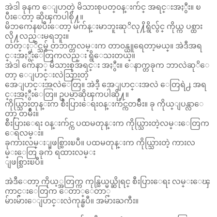
အဲဒါ ခုနက ေျပာတဲ့ မိသားစုပတ္၀န္းက်င္ အရင္းအႏွီး။ ၿ
ပီးေတာ့ ဆိုၾကပါစို႔။
မိဘကေနၿပီးေတာ့ မက်န္းမာဘူးဆုိလု႔ိရွိလွ်င္ ကိုယ္က ပစ္ထား
လို႔လည္းမရဘူး။
တတ္ႏုိင္သမွ် တဘက္တလမ္းက တာ၀န္ယူရေတာ့မယ္။ အဲဒီအရ
င္းအႏွီးေတြကလည္း ရွိေသးတယ္။
အဲဒါ က်ေနာ္ မိသားစုအရင္း အႏွီး။ ေနာက္တခုက ဘာလဲဆုိေ
တာ့ ေျပာင္းလဲသြားတဲ့
အေျပာင္းအလဲေတြ။ အဲဒီ့ အေျပာင္းအလဲ ေတြရဲ႕ အရ
င္းအႏွီးေတြ။ ဥပမာဆိုၾကပါဆို႔။
ကိုယ္သြားတုန္းက စီးပြားေရး၀န္းက်င္ကတမ်ဳိး။ ခု ကိုယ္ျပန္လာေ
တာ့ တမ်ဳိး။
စီးပြားေရး ၀န္းက်င္က ပထမတုန္းက ကိုယ္သြားတဲ့လမ္းေတြက
ေရလမ္း။
ခုကားလမ္းျဖစ္သြားၿပီ။ ပထမတုန္းက ကိုယ္သြားတဲ့ ကားလ
မ္းေတြ ခုက် ရထားလမ္း
ျဖစ္သြားၿပီ။
အဲဒီေတာ့ ကိုယ့္အတြက္က ကုန္သြယ္မယ္ဆိုရင္ စီးပြားေရး လမ္းေၾ
ကာင္းေတြက ေတာ္ေတာ္
မ်ားမ်ားေျပာင္းလဲကုန္ၿပီ။ အမ်ားႀကီး။