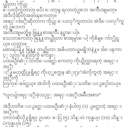
ယ္ဆိုတာ ကိုယ္က
ေပးလိုက္ရတာပဲ။ ၿပီး ေတာ့မွ ရလာတဲ့ဥစၥာ အက်ဳိးအျမတ္။
အဲဒီလိုဆိုတဲ့အခါၾကေတာ့။
အရင္းအႏွီးဆိုတာက ကိုယ္က ေပးလုိက္ရတာပဲ။ အဲဒီေပးလုိက္ရ
တဲ့ ဥစၥာက
အက်ဳိးအျမတ္ရွိမွ စြန္႔စားရက်ဳိး နပ္မွာေပါ့။
သေဘာကေတာ့ စြန္႔တယ္ဆိုတာ စားရမွာေပါ့ ကိုစိန္ေက်ာ္လိႈင္ရ
ယ္။ ဟုတ္လား။
မစားရပဲနဲ႔ စြန္႔ တယ္ဆိုတာ အဓိပၸာယ္မွမရွိဘဲနဲ႔။ ဒါေၾကာ
င့္ သူတုိ႔ေတြကို က်ေနာ္
ပထမဦးဆံုး သတိေပးခ်င္တာ ကေတာ့ ကိုယ္စိုက္ထားရတဲ့ အရင္း
အႏွီး
ႏို႔မဟုတ္လို႔ရွိရင္ ကိုယ့္ဘက္ကေန ဆံုး႐ႈံးခံလိုက္ရတဲ့ အရင္း
အႏွီးကို
တြက္ေစခ်င္တယ္။ အဲဒါကို ပထမဦးဆံုး သတိေပးျခင္ပါတယ္။
*လူငယ္မ်ားရင္းႏွီးခဲ့သည့္ အရင္းအႏွီးအမ်ိဳးအစား*
အဲဒီ့သတိေပးျခင္တာ ပထမဦးဆံုး နံပါတ္ (၁) ျမင္သာတဲ့ အရင္း
အႏွီးက
ဘာလဲဆိုလို႔ရွိရင္ ဥပမာ- ေငြ (၅) သိန္းပဲ ကုန္မယ္၊ (၁၀) သိန္း
ပဲကုန္မယ္။ (၁၅)