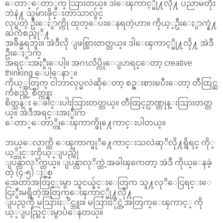
ေတာ္ေတာ္ခက္ သြားတယ္။ ဒါေၾကာင့္မို႔လို႔ ပညာမတိုး
ဘဲနဲ႔ သူမ်ားခိုင္းတာသာလွ်င္
လုပ္ရတဲ့ ဦးေႏွာက္ကို ထုတ္ေပးေနရတဲ့ဟာ။ ကိုယ့္ဦးေႏွာက္နဲ႔
ႀကံစည္ဖုိ႔
အခ်ိန္မရဘူး။ အဲဒီလို ျဖစ္သြားတတ္တယ္။ ဒါေၾကာင့္မို႔လို႔ အဲဒီ
ဦးေႏွာက္
အရင္းအႏွီးေပါ့။ အဂၤလိပ္လိုေျပာရင္ေတာ့ creative
thinking ေပါ့ေနာ္။
ကိုယ့္အတြက္ ငါဘာလုပ္မလဲဆိုေတာ့ စဥ္းစားၿပီးေတာ့ တီထြင္ႀ
ကံစည္တဲ့ စိတ္ကူး
စိတ္သန္း ေခါင္းပါးသြားတတ္တယ္။ တီထြင္ဥာဏ္တုန္းသြားတတ္တ
ယ္။ အဲဒီအရင္းအႏွီးက
ေတာ္ေတာ္ကိုေၾကာက္ဖို႔ေကာင္းပါတယ္။
ဘယ္ေလာက္ထိ ေၾကာက္ဖုိ႔ေကာင္းသလဲဆုိလို႔ရွိရင္ ကို္
ယ့္တိုင္းကိုယ့္ျပည္ကို
ျပန္လာလုိက္တယ္။ ျပန္လာလုိက္တဲ့အခါၾကေတာ့ အဲဒီ ကိုယ္ေနခဲ့
တဲ့ (၄-၅) ႏွစ္
အေတာအတြင္းမွာ သူငယ္ခ်င္းေတြက သူ႔လုိေငြရင္းေ
ငြႏွီးမရွိတဲ့အတြက္ေၾကာင့္မို႔လို႔
ျပည္ပကို မသြားႏုိင္ဘူး။ မသြားႏိုင္တဲ့အတြက္ေၾကာင့္ ကို
ယ့္ျပည္တြင္းမွာပဲေနတယ္။