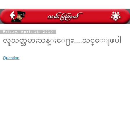
Friday, April 16, 2010
လူသတ္သမားသန္းေ႐ႊ....သင္ေျဖပါ
Question