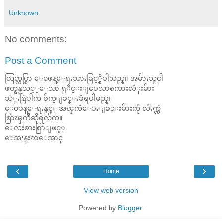
Unknown
No comments:
Post a Comment
လြတ္လပ္စြာ ေ၀ဖန္ေရးသားခြင့္ရွိပါသည္။ အမ်ားသူငါ
ဖတ္ရန္မသင့္ေသာ ရုိင္းျပေသာစကားလံုးမ်ား
သံုးစြဲပါက ဖ်က္ျခင္းခံရပါမည္။
ေ၀ဖန္ေရးနွင့္ အၾကံေပးျခင္းမ်ားကို လိႈက္လွဲ
စြာၾကိဳဆိုရလ်က္။
ေလးစားစြာျဖင့္
ေအးနႏၵာေအာင္
‹
›
Home
View web version
Powered by
Blogger
.