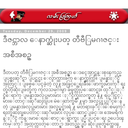
Tuesday, December 29, 2009
ဒီဇင္ဘာလ ေနာက္ဆုံးပတ္ တီဗီြမဂၢဇင္း
အစီအစဥ္
ဒီတပတ္ တီဗီြမဂၢဇင္း အစီအစဥ္မွာ ေဒၚေအာင္ဆန္းစုၾကည္
ျပစ္မႈဆုိင္ရာ ျပင္ဆင္မႈ ေလွ်ာက္ထားခ်က္ ေနာက္ဆက္တြဲ။ ျမန္မာႏုိင္ငံ
အတြင္း ျဖစ္ေပၚခဲ့တဲ့ လူ႔အခြင့္အေရးခ်ဳိးေဖာက္မႈမ်ားကုိ ရႈ
တ္ခ်တဲ့ဆုံးျဖတ္ခ်က္ ကုလသမဂၢမွာ ခ်မွတ္လုပ္ေဆာင္မႈ။ ထုိင္းႏုိ
င္ငံေရာက္ ျမန္မာအလုပ္သမားမ်ား ႏုိင္ငံကူးလက္မွတ္ နဲ႔ ရပုိင္ခြင့္
မ်ားေတာင္းဆုိဆႏၵျပ။ မဲေဆာက္ၿမိဳ ႔မွာ အလုပ္လုပ္ကုိင္ေန
တဲ့ ျမန္မာအလုပ္သမားမ်ား အလုပ္ရွင္မ်ားရဲ ႔ မတရားခုိင္းေစမႈကုိ
ရႈတ္ခ်ဆႏၵျပေတာင္းဆုိမႈမ်ား လုပ္ေဆာင္ျခင္း။ အေမရိက
န္ႏုိင္ငံ က်န္းမာေရးေစာင့္ေရွာက္မႈ ျပဳျပင္ေရး ဥပေဒၾ
ကမ္းကုိ အထက္လႊတ္ေတာ္မွာ အတည္ျပဳ ဆုံးျဖတ္ခ်က္အေၾ